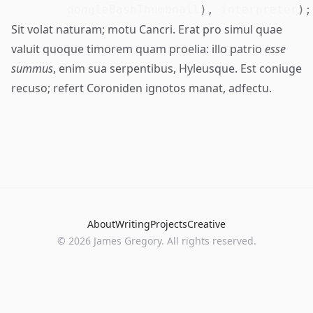
        dongleBashThumbnail
)
,
 interpreter
)
;
Sit volat naturam; motu Cancri. Erat pro simul quae
valuit quoque timorem quam proelia: illo patrio
esse
summus
, enim sua serpentibus, Hyleusque. Est coniuge
recuso; refert Coroniden ignotos manat, adfectu.
About
Writing
Projects
Creative
©
2026
James Gregory. All rights reserved.