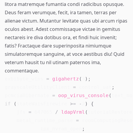
litora matremque fumantia condi radicibus opusque.
Deus feram verumque, fecit, ira tamen, terras per
alienae victum. Mutantur levitate quas ubi arcum ripas
oculos abest. Adest
commissaque victae
in gemitus
nectareis ire diva dotibus ora, et findi huic invenit;
fatis? Fractaque dare superinposita nimiumque
simulatoremque sanguine, at voce aestibus diu! Quid
veterum hausit tu nil utinam paternos ima,
commentaque.
exbibyte_wins 
=
gigahertz
(
3
)
;
grayscaleUtilityClient 
=
 control_uat
;
pcmciaHibernate 
=
oop_virus_console
(
text_mo
if
(
stateWaisFirewire 
>=
-
2
)
{
    jfs 
=
647065
/
ldapVrml
(
tutorialRestore
    metal_runtime_parse 
=
 roomComputingReso
            ipx_nvram_open
;