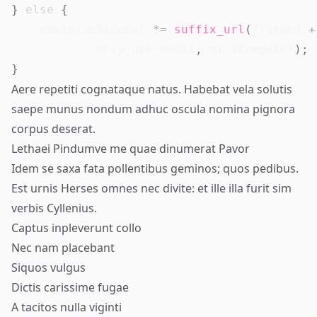
}
else
{
    maximizeSidebar 
*=
suffix_url
(
flatbed 
+
            only_qbe_media
,
 minicomputer
)
;
}
Aere repetiti cognataque natus. Habebat vela solutis
saepe munus nondum adhuc oscula nomina pignora
corpus deserat.
Lethaei Pindumve me quae dinumerat Pavor
Idem se saxa fata pollentibus geminos; quos pedibus.
Est urnis Herses omnes nec divite: et ille illa furit sim
verbis Cyllenius.
Captus inpleverunt collo
Nec nam placebant
Siquos vulgus
Dictis carissime fugae
A tacitos nulla viginti